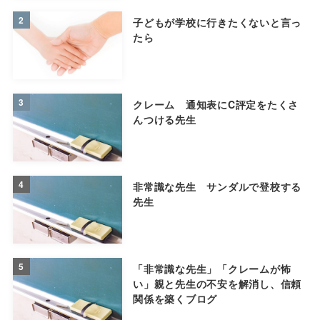
2
子どもが学校に行きたくないと言っ
たら
3
クレーム 通知表にC評定をたくさ
んつける先生
4
非常識な先生 サンダルで登校する
先生
5
「非常識な先生」「クレームが怖
い」親と先生の不安を解消し、信頼
関係を築くブログ