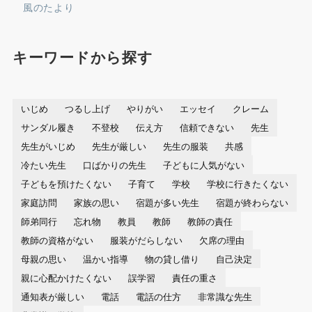
風のたより
キーワードから探す
いじめ
つるし上げ
やりがい
エッセイ
クレーム
サンダル履き
不登校
伝え方
信頼できない
先生
先生がいじめ
先生が厳しい
先生の服装
共感
冷たい先生
口ばかりの先生
子どもに人気がない
子どもを預けたくない
子育て
学校
学校に行きたくない
家庭訪問
家族の思い
宿題が多い先生
宿題が終わらない
師弟同行
忘れ物
教員
教師
教師の責任
教師の資格がない
服装がだらしない
欠席の理由
母親の思い
温かい指導
物の貸し借り
自己決定
親に心配かけたくない
誤学習
責任の重さ
通知表が厳しい
電話
電話の仕方
非常識な先生